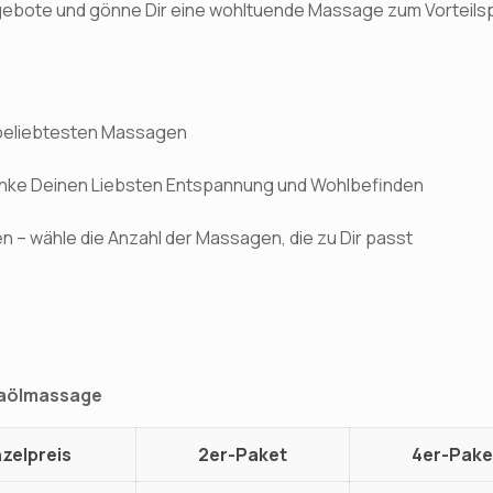
gebote und gönne Dir eine wohltuende Massage zum Vorteilsp
 beliebtesten Massagen
enke Deinen Liebsten Entspannung und Wohlbefinden
n – wähle die Anzahl der Massagen, die zu Dir passt
maölmassage
nzelpreis
2er-Paket
4er-Pake